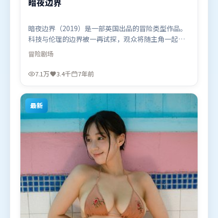
暗夜边界
暗夜边界（2019）是一部英国出品的冒险类型作品。
科技与伦理的边界被一再试探，观众将随主角一起经
历道德震荡。类型元素被重新组合，既致敬经典也尝
冒险
剧场
试突破套路。由管虎执导，艾米莉·布朗特、奥卡菲
娜、谭卓，刘亦菲等联袂出演。影片于2019年3月8日
7.1万
3.4千
7年前
（英国）在部分地区首映上线，适合喜欢冒险题材的
观众观看。
最新