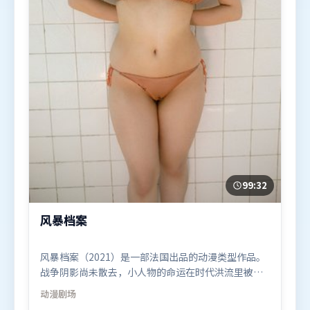
99:32
风暴档案
风暴档案（2021）是一部法国出品的动漫类型作品。
战争阴影尚未散去，小人物的命运在时代洪流里被轻
轻托起又放下。类型元素被重新组合，既致敬经典也
动漫
剧场
尝试突破套路。由克里斯托弗·诺兰执导，章子怡、