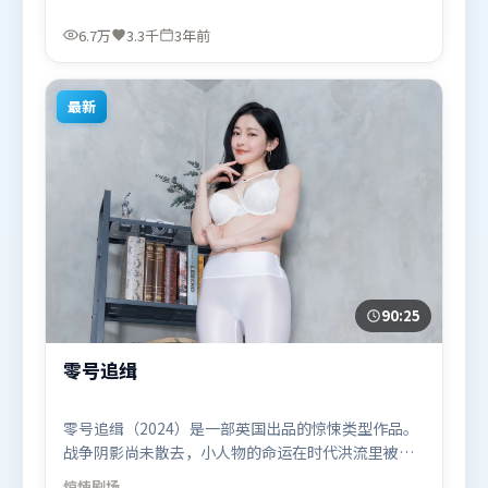
烈地域气质，增强沉浸感。由许鞍华执导，白宇、谭
卓、迪皮卡·帕度柯妮，张家辉等联袂出演。影片于
6.7万
3.3千
3年前
2023年8月5日（英国）在部分地区首映上线，适合喜
欢战争题材的观众观看。
最新
90:25
零号追缉
零号追缉（2024）是一部英国出品的惊悚类型作品。
战争阴影尚未散去，小人物的命运在时代洪流里被轻
轻托起又放下。动作场面设计讲究空间与节奏，文戏
惊悚
剧场