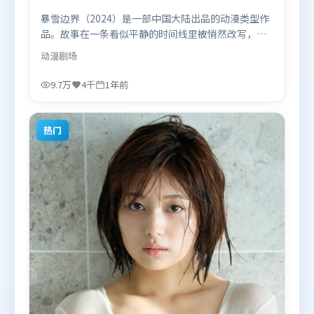
暴雪边界（2024）是一部中国大陆出品的动漫类型作
品。故事在一条看似平静的时间线里被悄然改写，人
物被迫直面过去与现在的撕裂。摄影与美术共同营造
动漫
剧场
出强烈地域气质，增强沉浸感。由杜琪峰执导，吴
京、全智贤、谭卓，奥卡菲娜等联袂出演。影片于
9.7万
4千
1年前
2024年10月6日（中国大陆）在部分地区首映上线，
适合喜欢动漫题材的观众观看。
热门