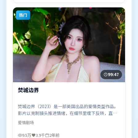
国）在部分地区首映上线，适合喜欢科幻题材的观众
观看。
热门
99:47
焚城边界
焚城边界（2023）是一部英国出品的爱情类型作品。
影片以克制镜头推进情绪，在细节里埋下反转，直至
最后一刻才揭开谜底。视听风格统一而富有实验感，
爱情
剧场
配乐与画面情绪贴合。由薛晓路执导，咏梅、张译、
黄渤，古天乐、廖凡、雷佳音等联袂出演。影片于
9.5万
3.9千
2年前