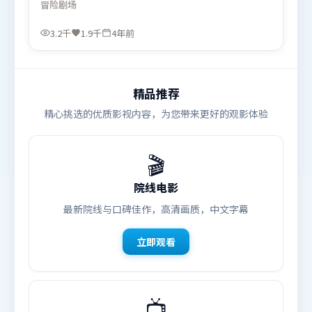
冒险
剧场
部分同样扎实耐嚼。由杜琪峰执导，黄渤、艾米莉·
布朗特、李政宰，长泽雅美等联袂出演。影片于2022
3.2千
1.9千
4年前
年3月6日（韩国）在部分地区首映上线，适合喜欢冒
险题材的观众观看。
精品推荐
精心挑选的优质影视内容，为您带来更好的观影体验
🎬
院线电影
最新院线与口碑佳作，高清画质，中文字幕
立即观看
📺