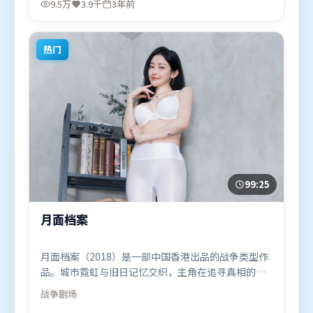
9.5万
3.9千
3年前
演。影片于2023年4月18日（中国台湾）在部分地区
首映上线，适合喜欢惊悚题材的观众观看。
热门
99:25
月面档案
月面档案（2018）是一部中国香港出品的战争类型作
品。城市霓虹与旧日记忆交织，主角在追寻真相的路
上不断付出代价。动作场面设计讲究空间与节奏，文
战争
剧场
戏部分同样扎实耐嚼。由北野武执导，宋康昊、提莫