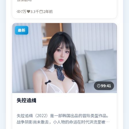
部分同样扎实耐嚼。由杜琪峰执导，赵丽颖、易烊千
玺、杨紫，阿米尔·汗等联袂出演。影片于2024年4
7万
3.3千
2年前
月26日（英国）在部分地区首映上线，适合喜欢惊悚
题材的观众观看。
最新
99:41
失控追缉
失控追缉（2022）是一部韩国出品的冒险类型作品。
战争阴影尚未散去，小人物的命运在时代洪流里被轻
轻托起又放下。动作场面设计讲究空间与节奏，文戏