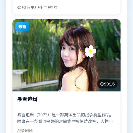
联袂出演。影片于2017年2月25日（泰国）在部分地
9.5万
3.9千
9年前
区首映上线，适合喜欢爱情题材的观众观看。
最新
99:16
暴雪追缉
暴雪追缉（2023）是一部英国出品的战争类型作品。
故事在一条看似平静的时间线里被悄然改写，人物被
迫直面过去与现在的撕裂。摄影与美术共同营造出强
战争
剧场