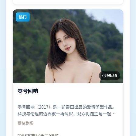
2023年9月23日（英国）在部分地区首映上线，适合
喜欢爱情题材的观众观看。
热门
99:55
零号回响
零号回响（2017）是一部泰国出品的爱情类型作品。
科技与伦理的边界被一再试探，观众将随主角一起经
历道德震荡。叙事线索多线并进，最终在关键节点收
爱情
剧场
束。由奉俊昊执导，刘亦菲、汤唯、黄渤，古天乐等
联袂出演。影片于2017年2月25日（泰国）在部分地
9.5万
3.9千
9年前