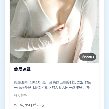
99:03
终局追缉
终局追缉（2023）是一部美国出品的科幻类型作品。
一场意外把几位素不相识的人卷入同一盘棋局，信任
与背叛交替上演。高潮段落信息密度高，情绪释放与
科幻
剧场
主题回扣同时完成。由王家卫执导，肖战、弗洛伦丝
·皮尤、李政宰，艾米莉·布朗特、迪皮卡·帕度柯
9.6万
4千
2年前
妮、堺雅人等联袂出演。影片于2023年12月8日（美