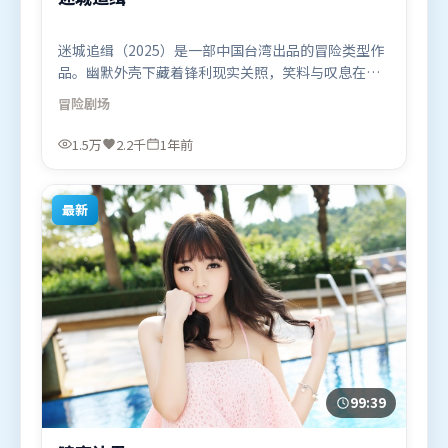
迷城追缉（2025）是一部中国台湾出品的冒险类型作
品。幽默外壳下藏着锋利现实关照，笑料与叹息在同
一场景里并存。叙事线索多线并进，最终在关键节点
冒险
剧场
收束。由宁浩执导，艾米莉·布朗特、长泽雅美、刘
亦菲，迪皮卡·帕度柯妮等联袂出演。影片于2025年
1.5万
2.2千
1年前
7月15日（中国台湾）在部分地区首映上线，适合喜欢
冒险题材的观众观看。
最新
99:39