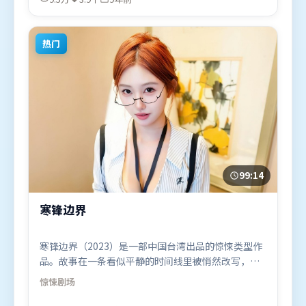
区首映上线，适合喜欢爱情题材的观众观看。
热门
99:14
寒锋边界
寒锋边界（2023）是一部中国台湾出品的惊悚类型作
品。故事在一条看似平静的时间线里被悄然改写，人
物被迫直面过去与现在的撕裂。群像刻画各有弧光，
惊悚
剧场
配角亦承担叙事推进功能。由史蒂文·斯皮尔伯格执
导，章子怡、李政宰、张译，沈腾、苍井优等联袂出