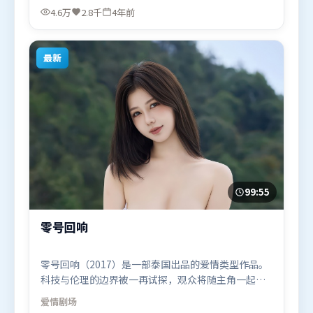
杨幂、黄渤，张译、张家辉等联袂出演。影片于2021
4.6万
2.8千
4年前
年11月2日（法国）在部分地区首映上线，适合喜欢动
漫题材的观众观看。
最新
99:55
零号回响
零号回响（2017）是一部泰国出品的爱情类型作品。
科技与伦理的边界被一再试探，观众将随主角一起经
历道德震荡。叙事线索多线并进，最终在关键节点收
爱情
剧场
束。由奉俊昊执导，刘亦菲、汤唯、黄渤，古天乐等