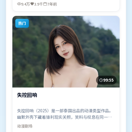
西·查拉米、秦海璐，胡歌等联袂出演。影片于2018
9.4万
3.9千
7年前
年11月10日（中国香港）在部分地区首映上线，适合
喜欢战争题材的观众观看。
热门
99:55
失控回响
失控回响（2025）是一部泰国出品的动漫类型作品。
幽默外壳下藏着锋利现实关照，笑料与叹息在同一场
景里并存。摄影与美术共同营造出强烈地域气质，增
动漫
剧场
强沉浸感。由朴赞郁执导，谭卓、杨幂、汤姆·哈