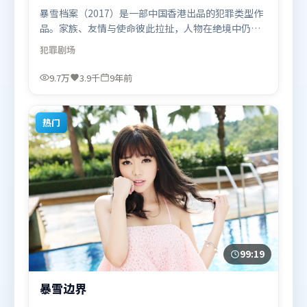
暴雪档案（2017）是一部中国香港出品的犯罪类型作
品。家族、友情与使命彼此拉扯，人物在绝境中仍试
图守住心中微光。类型元素被重新组合，既致敬经典
犯罪
剧场
也尝试突破套路。由北野武执导，梁朝伟、刘亦菲、
古天乐，黄渤、周迅、孙艺珍等联袂出演。影片于
9.7万
3.9千
9年前
2017年2月12日（中国香港）在部分地区首映上线，
适合喜欢犯罪题材的观众观看。
热门
99:19
暴雪边界