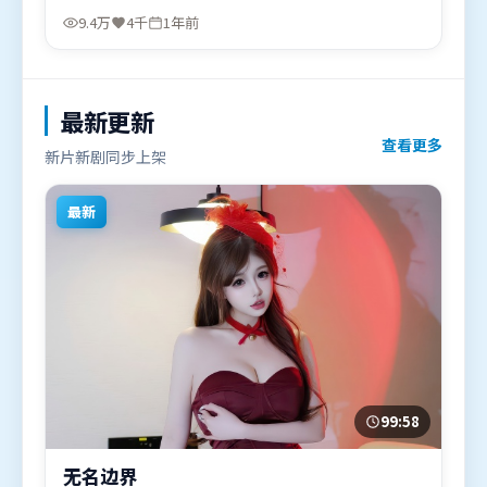
迪，奥卡菲娜、易烊千玺等联袂出演。影片于2025年
9.4万
4千
1年前
1月12日（泰国）在部分地区首映上线，适合喜欢动漫
题材的观众观看。
最新更新
查看更多
新片新剧同步上架
最新
99:58
无名边界