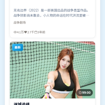
无名边界（2022）是一部英国出品的战争类型作品。
战争阴影尚未散去，小人物的命运在时代洪流里被轻
轻托起又放下。叙事线索多线并进，最终在关键节点
战争
剧场
收束。由詹姆斯·卡梅隆执导，孙艺珍、刘亦菲、杨
幂，李政宰、谭卓等联袂出演。影片于2022年9月28
4.1万
2.7千
3年前
日（英国）在部分地区首映上线，适合喜欢战争题材
的观众观看。
最新
99:00
迷城追缉